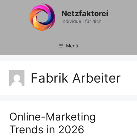
Zum
Inhalt
Netzfaktorei
springen
Individuell für dich
Menü
Fabrik Arbeiter
Online-Marketing
Trends in 2026