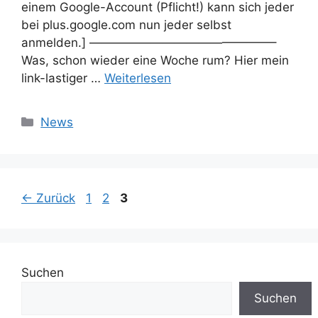
einem Google-Account (Pflicht!) kann sich jeder
bei plus.google.com nun jeder selbst
anmelden.] ———————————————–
Was, schon wieder eine Woche rum? Hier mein
link-lastiger …
Weiterlesen
Kategorien
News
Seite
Seite
Seite
←
Zurück
1
2
3
Suchen
Suchen